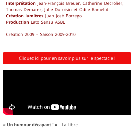
Interprétation
Jean-François Breuer, Catherine Decrolier,
Thomas Demarez, Julie Duroisin et Odile Ramelot
Création lumières
Juan José Borrego
Production
Lato Sensu ASBL
Création 2009 – Saison 2009-2010
Cliquez ici pour en savoir plus sur le spectacle !
« Un humour décapant ! »
– La Libre